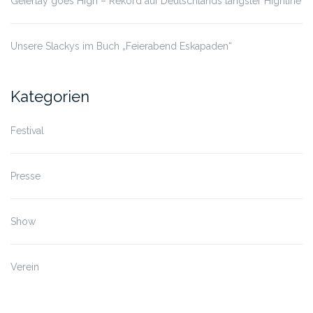
Geierlay goes High – Rekord auf Deutschlands längster Highline
Unsere Slackys im Buch „Feierabend Eskapaden“
Kategorien
Festival
Presse
Show
Verein